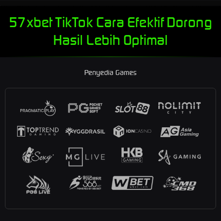
57xbet TikTok Cara Efektif Dorong
Hasil Lebih Optimal
Penyedia Games